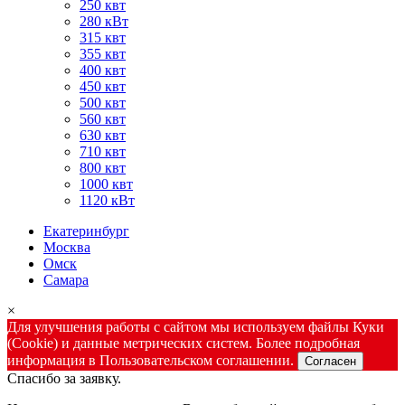
250 квт
280 кВт
315 квт
355 квт
400 квт
450 квт
500 квт
560 квт
630 квт
710 квт
800 квт
1000 квт
1120 кВт
Екатеринбург
Москва
Омск
Самара
×
Для улучшения работы с сайтом мы используем файлы Куки
(Cookie) и данные метрических систем. Более подробная
информация в Пользовательском соглашении.
Согласен
Спасибо за заявку.