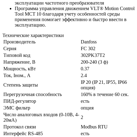
эксплуатации частотного преобразователя
Программа управления движением VLT® Motion Control
Tool MCT 10 благодаря учету особенностей среды
применения помогает эффективно и быстро ввести в
эксплуатацию.
Технические характеристики
Производитель
Danfoss
Серия
FC 302
Типовой код
302PK37T2
Напряжение, В
200-240 (3 ф)
Мощность, кВт
0.37
Ток, Iном., А
2.4
IP 20 (IP 21, IP55, IP66
Степень защиты
опция)
Перегрузочная способность
160% в течение 60 сек.
ПИД-регулятор
есть
ЭМС фильтр
опция
Число аналоговых входов (0-10В, 4-
2
20мА)
Протокол связи
Modbus RTU
Интерфейс RS-485
есть