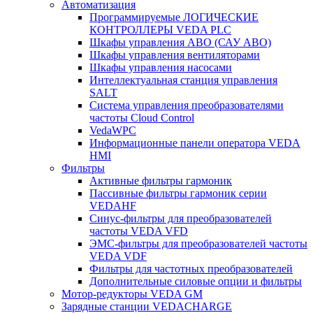
Автоматизация
Программируемые ЛОГИЧЕСКИЕ
КОНТРОЛЛЕРЫ VEDA PLC
Шкафы управления АВО (САУ АВО)
Шкафы управления вентиляторами
Шкафы управления насосами
Интеллектуальная станция управления
SALT
Система управления преобразователями
частоты Cloud Control
VedaWPC
Информационные панели оператора VEDA
HMI
Фильтры
Активные фильтры гармоник
Пассивные фильтры гармоник серии
VEDAHF
Синус-фильтры для преобразователей
частоты VEDA VFD
ЭМС-фильтры для преобразователей частоты
VEDA VDF
Фильтры для частотных преобразователей
Дополнительные силовые опции и фильтры
Мотор-редукторы VEDA GM
Зарядные станции VEDACHARGE