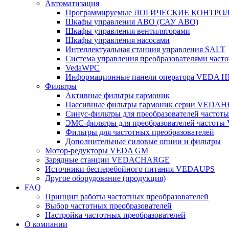
Автоматизация
Программируемые ЛОГИЧЕСКИЕ КОНТРО
Шкафы управления АВО (САУ АВО)
Шкафы управления вентиляторами
Шкафы управления насосами
Интеллектуальная станция управления SALT
Система управления преобразователями часто
VedaWPC
Информационные панели оператора VEDA H
Фильтры
Активные фильтры гармоник
Пассивные фильтры гармоник серии VEDAH
Синус-фильтры для преобразователей часто
ЭМС-фильтры для преобразователей частот
Фильтры для частотных преобразователей
Дополнительные силовые опции и фильтры
Мотор-редукторы VEDA GM
Зарядные станции VEDACHARGE
Источники бесперебойного питания VEDAUPS
Другое оборудование (продукция)
FAQ
Принцип работы частотных преобразователей
Выбор частотных преобразователей
Настройка частотных преобразователей
О компании