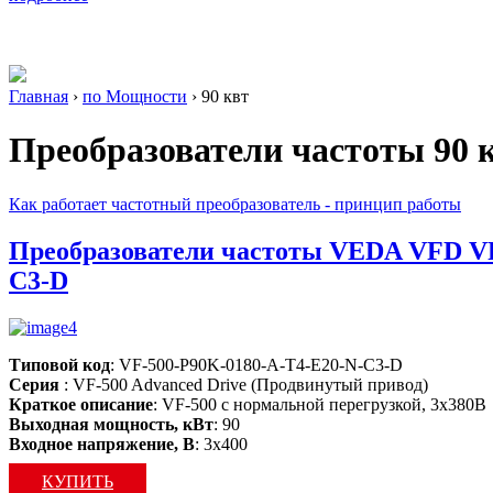
Главная
›
по Мощности
›
90 квт
Преобразователи частоты
90 
Как работает частотный преобразователь - принцип работы
Преобразователи частоты VEDA VFD VF
C3-D
Типовой код
: VF-500-P90K-0180-A-T4-E20-N-C3-D
Серия
: VF-500 Advanced Drive (Продвинутый привод)
Краткое описание
: VF-500 c нормальной перегрузкой, 3х380В
Выходная мощность, кВт
: 90
Входное напряжение, В
: 3х400
КУПИТЬ