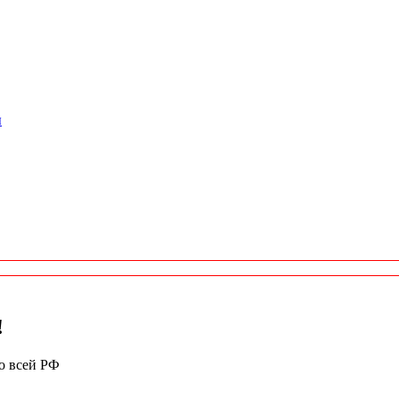
ы
!
по всей РФ