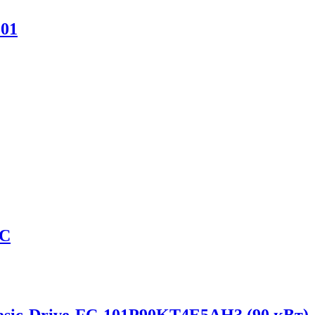
01
2C
sic-Drive-FC-101P90KT4E5AH3 (90 кВт)