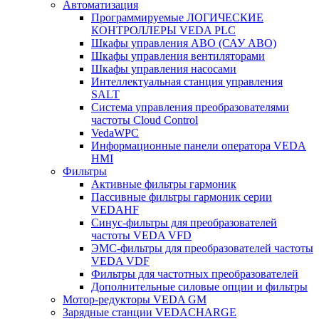
Автоматизация
Программируемые ЛОГИЧЕСКИЕ
КОНТРОЛЛЕРЫ VEDA PLC
Шкафы управления АВО (САУ АВО)
Шкафы управления вентиляторами
Шкафы управления насосами
Интеллектуальная станция управления
SALT
Система управления преобразователями
частоты Cloud Control
VedaWPC
Информационные панели оператора VEDA
HMI
Фильтры
Активные фильтры гармоник
Пассивные фильтры гармоник серии
VEDAHF
Синус-фильтры для преобразователей
частоты VEDA VFD
ЭМС-фильтры для преобразователей частоты
VEDA VDF
Фильтры для частотных преобразователей
Дополнительные силовые опции и фильтры
Мотор-редукторы VEDA GM
Зарядные станции VEDACHARGE