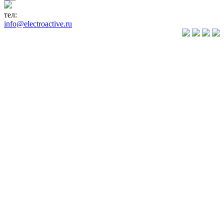
тел:
+7(846) 922-89-05
info@electroactive.ru
КАТАЛОГ
Преобразователи
частоты VLT
Преобразователи
частоты
VACON
Преобразователи
частоты
VEDA VFD
Преобразователи
частоты
VEDADRIVE
Устройства
плавного
пуска