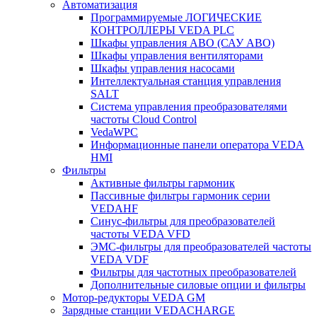
Автоматизация
Программируемые ЛОГИЧЕСКИЕ
КОНТРОЛЛЕРЫ VEDA PLC
Шкафы управления АВО (САУ АВО)
Шкафы управления вентиляторами
Шкафы управления насосами
Интеллектуальная станция управления
SALT
Система управления преобразователями
частоты Cloud Control
VedaWPC
Информационные панели оператора VEDA
HMI
Фильтры
Активные фильтры гармоник
Пассивные фильтры гармоник серии
VEDAHF
Синус-фильтры для преобразователей
частоты VEDA VFD
ЭМС-фильтры для преобразователей частоты
VEDA VDF
Фильтры для частотных преобразователей
Дополнительные силовые опции и фильтры
Мотор-редукторы VEDA GM
Зарядные станции VEDACHARGE