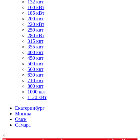
132 квт
160 кВт
185 кВт
200 квт
220 кВт
250 квт
280 кВт
315 квт
355 квт
400 квт
450 квт
500 квт
560 квт
630 квт
710 квт
800 квт
1000 квт
1120 кВт
Екатеринбург
Москва
Омск
Самара
×