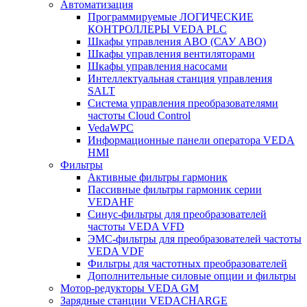
Автоматизация
Программируемые ЛОГИЧЕСКИЕ
КОНТРОЛЛЕРЫ VEDA PLC
Шкафы управления АВО (САУ АВО)
Шкафы управления вентиляторами
Шкафы управления насосами
Интеллектуальная станция управления
SALT
Система управления преобразователями
частоты Cloud Control
VedaWPC
Информационные панели оператора VEDA
HMI
Фильтры
Активные фильтры гармоник
Пассивные фильтры гармоник серии
VEDAHF
Синус-фильтры для преобразователей
частоты VEDA VFD
ЭМС-фильтры для преобразователей частоты
VEDA VDF
Фильтры для частотных преобразователей
Дополнительные силовые опции и фильтры
Мотор-редукторы VEDA GM
Зарядные станции VEDACHARGE