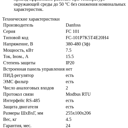
окружающей среды до 50 °C без снижения номинальных
характеристик.
Технические характеристики
Производитель
Danfoss
Серия
FC 101
Типовой код
FC-101P7K5T4E20H4
Напряжение, В
380-480 (3ф)
Мощность, кВт
7.5
Ток, Iном., А
15.5
Степень защиты
IP20
Встроенная панель управления
нет
ПИД-регулятор
есть
ЭМС фильтр
есть
Число аналоговых входов
2
Протокол связи
Modbus RTU
Интерфейс RS-485
есть
Защита двигателя
есть
Размеры ШхВхГ, мм
255x100x206
Вес, кг
4.5
Гарантия, мес.
24