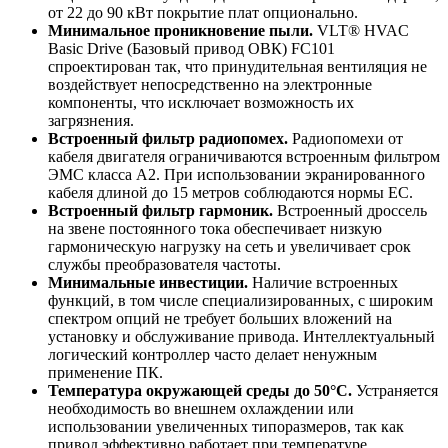
от 22 до 90 кВт покрытие плат опционально.
Минимальное проникновение пыли.
VLT® HVAC
Basic Drive (Базовый привод ОВК) FC101
спроектирован так, что принудительная вентиляция не
воздействует непосредственно на электронные
компоненты, что исключает возможность их
загрязнения.
Встроенный фильтр радиопомех.
Радиопомехи от
кабеля двигателя ограничиваются встроенным фильтром
ЭМС класса А2. При использовании экранированного
кабеля длиной до 15 метров соблюдаются нормы ЕС.
Встроенный фильтр гармоник.
Встроенный дроссель
на звене постоянного тока обеспечивает низкую
гармоническую нагрузку на сеть и увеличивает срок
службы преобразователя частоты.
Минимальные инвестиции.
Наличие встроенных
функций, в том числе специализированных, с широким
спектром опций не требует больших вложений на
установку и обслуживание привода. Интеллектуальный
логический контроллер часто делает ненужным
применение ПК.
Температура окружающей среды до 50°С.
Устраняется
необходимость во внешнем охлаждении или
использовании увеличенных типоразмеров, так как
привод эффективно работает при температуре