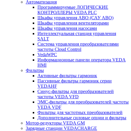
Автоматизация
Программируемые ЛОГИЧЕСКИЕ
КОНТРОЛЛЕРЫ VEDA PLC
Шкафы управления АВО (САУ АВО)
Шкафы управления вентиляторами
Шкафы управления насосами
Интеллектуальная станция управления
SALT
Система управления преобразователями
частоты Cloud Control
VedaWPC
Информационные панели оператора VEDA
HMI
Фильтры
Активные фильтры гармоник
Пассивные фильтры гармоник серии
VEDAHF
Синус-фильтры для преобразователей
частоты VEDA VFD
ЭМС-фильтры для преобразователей частоты
VEDA VDF
Фильтры для частотных преобразователей
Дополнительные силовые опции и фильтры
Мотор-редукторы VEDA GM
Зарядные станции VEDACHARGE