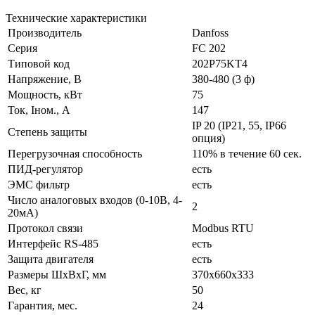
Технические характеристики
Производитель
Danfoss
Серия
FC 202
Типовой код
202P75KT4
Напряжение, В
380-480 (3 ф)
Мощность, кВт
75
Ток, Iном., А
147
IP 20 (IP21, 55, IP66
Степень защиты
опция)
Перегрузочная способность
110% в течение 60 сек.
ПИД-регулятор
есть
ЭМС фильтр
есть
Число аналоговых входов (0-10В, 4-
2
20мА)
Протокол связи
Modbus RTU
Интерфейс RS-485
есть
Защита двигателя
есть
Размеры ШхВхГ, мм
370x660x333
Вес, кг
50
Гарантия, мес.
24