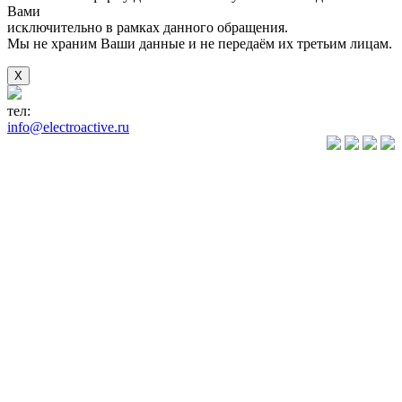
Вами
исключительно в рамках данного обращения.
Мы не храним Ваши данные и не передаём их третьим лицам.
X
тел:
+7(846) 922-89-05
info@electroactive.ru
КАТАЛОГ
Преобразователи
частоты VLT
Преобразователи
частоты
VACON
Преобразователи
частоты
VEDA VFD
Преобразователи
частоты